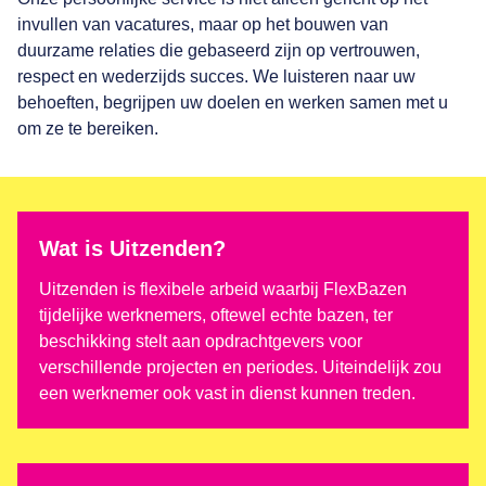
invullen van vacatures, maar op het bouwen van
duurzame relaties die gebaseerd zijn op vertrouwen,
respect en wederzijds succes. We luisteren naar uw
behoeften, begrijpen uw doelen en werken samen met u
om ze te bereiken.
Wat is Uitzenden?
Uitzenden is flexibele arbeid waarbij FlexBazen
tijdelijke werknemers, oftewel echte bazen, ter
beschikking stelt aan opdrachtgevers voor
verschillende projecten en periodes. Uiteindelijk zou
een werknemer ook vast in dienst kunnen treden.