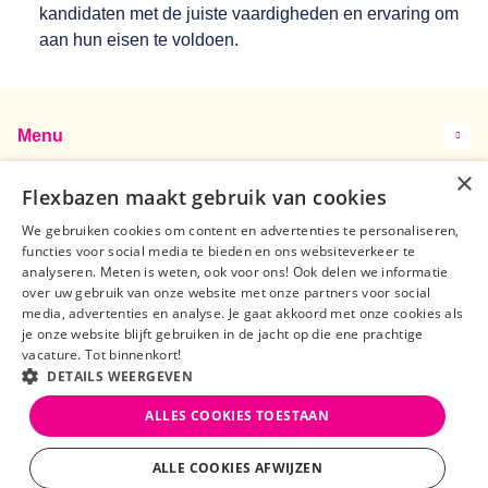
kandidaten met de juiste vaardigheden en ervaring om
aan hun eisen te voldoen.
Menu
×
Contact
Flexbazen maakt gebruik van cookies
We gebruiken cookies om content en advertenties te personaliseren,
Samen op zoek
functies voor social media te bieden en ons websiteverkeer te
analyseren. Meten is weten, ook voor ons! Ook delen we informatie
Volg ons op
over uw gebruik van onze website met onze partners voor social
media, advertenties en analyse. Je gaat akkoord met onze cookies als
je onze website blijft gebruiken in de jacht op die ene prachtige
vacature. Tot binnenkort!
DETAILS WEERGEVEN
ALLES COOKIES TOESTAAN
Privacy statement
Sitemap
Algemene Voorwaarden
©FlexBazen 2023
ALLE COOKIES AFWIJZEN