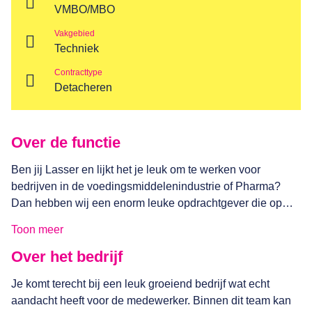
VMBO/MBO
Vakgebied
Techniek
Contracttype
Detacheren
Over de functie
Ben jij Lasser en lijkt het je leuk om te werken voor
bedrijven in de voedingsmiddelenindustrie of Pharma?
Dan hebben wij een enorm leuke opdrachtgever die op
zoek is naar jou. Voor een bedrijf wat procesinstallaties
Toon meer
ontwerpt, bouwt en onderhoudt voor toonaangevende
bedrijven in de voedingsmiddelenindustrie en pharma
Over het bedrijf
zoeken wij professionals die ervaring hebben met (TIG)
Je komt terecht bij een leuk groeiend bedrijf wat echt
lassen van leidingwerk in procesinstallaties. Heb je deze
aandacht heeft voor de medewerker. Binnen dit team kan
ervaring niet maar spreekt dit je wel echt ben je meer dan