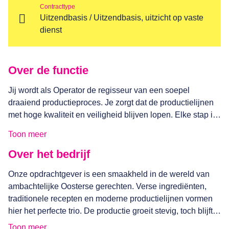
Contracttype
Uitzendbasis / Uitzendbasis, uitzicht op vaste
dienst
Over de functie
Jij wordt als Operator de regisseur van een soepel
draaiend productieproces. Je zorgt dat de productielijnen
met hoge kwaliteit en veiligheid blijven lopen. Elke stap in
het proces laat jij kloppen. Afwijkingen zie jij sneller dan
Toon meer
het licht, collega’s vertrouwen op jouw begeleiding en jij
denkt actief mee over verbeteringen. De Operator die wij
Over het bedrijf
zoeken voelt zich thuis in een energieke omgeving waar
Onze opdrachtgever is een smaakheld in de wereld van
lekker eten centraal staat. Jij zorgt ervoor dat de lijn zingt,
ambachtelijke Oosterse gerechten. Verse ingrediënten,
de kwaliteit straalt en de planning wordt gehaald. Dat
traditionele recepten en moderne productielijnen vormen
maakt jou als Operator onmisbaar in het team.
hier het perfecte trio. De productie groeit stevig, toch blijft
de sfeer warm en persoonlijk. Collega’s werken samen als
Toon meer