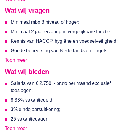
een hechte brigade. Kwaliteit staat bovenaan de
Wat wij vragen
menukaart en jij helpt dat niveau te bewaken. Hier draag jij
bij aan maaltijden waar dagelijks duizenden mensen van
Minimaal mbo 3 niveau of hoger;
genieten.
Minimaal 2 jaar ervaring in vergelijkbare functie;
Kennis van HACCP, hygiëne en voedselveiligheid;
Goede beheersing van Nederlands en Engels.
Toon meer
Wat wij bieden
Salaris van € 2.750, - bruto per maand exclusief
toeslagen;
8,33% vakantiegeld;
3% eindejaarsuitkering;
25 vakantiedagen;
Toon meer