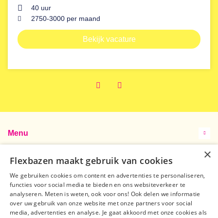
40 uur
2750
-
3000
per maand
Bekijk vacature
Prev
Next
Menu
×
Contact
Flexbazen maakt gebruik van cookies
We gebruiken cookies om content en advertenties te personaliseren,
Samen op zoek
functies voor social media te bieden en ons websiteverkeer te
analyseren. Meten is weten, ook voor ons! Ook delen we informatie
Volg ons op
over uw gebruik van onze website met onze partners voor social
media, advertenties en analyse. Je gaat akkoord met onze cookies als