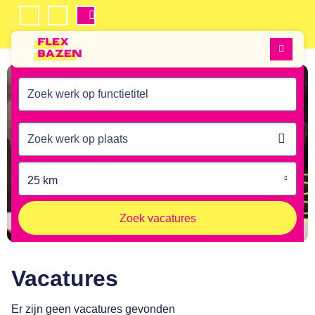
Mijn
Inschrijven
Flexbazen
Favorieten
Men
Locat
opha
25 km
Zoek vacatures
Vacatures
Er zijn geen vacatures gevonden